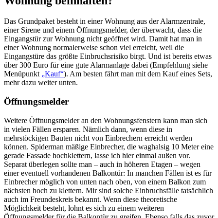
Wohnung beinhalten?
Das Grundpaket besteht in einer Wohnung aus der Alarmzentrale,
einer Sirene und einem Öffnungsmelder, der überwacht, dass die
Eingangstür zur Wohnung nicht geöffnet wird. Damit hat man in
einer Wohnung normalerweise schon viel erreicht, weil die
Eingangstüre das größte Einbruchsrisiko birgt. Und ist bereits etwas
über 300 Euro für eine gute Alarmanlage dabei (Empfehlung siehe
Menüpunkt
„Kauf“
). Am besten fährt man mit dem Kauf eines Sets,
mehr dazu weiter unten.
Öffnungsmelder
Weitere Öffnungsmelder an den Wohnungsfenstern kann man sich
in vielen Fällen ersparen. Nämlich dann, wenn diese in
mehrstöckigen Bauten nicht von Einbrechern erreicht werden
können. Spiderman mäßige Einbrecher, die waghalsig 10 Meter eine
gerade Fassade hochklettern, lasse ich hier einmal außen vor.
Separat überlegen sollte man – auch in höheren Etagen – wegen
einer eventuell vorhandenen Balkontür: In manchen Fällen ist es für
Einbrecher möglich von unten nach oben, von einem Balkon zum
nächsten hoch zu klettern. Mir sind solche Einbruchsfälle tatsächlich
auch im Freundeskreis bekannt. Wenn diese theoretische
Möglichkeit besteht, lohnt es sich zu einem weiteren
Öffnungsmelder für die Balkontür zu greifen. Ebenso falls das zuvor