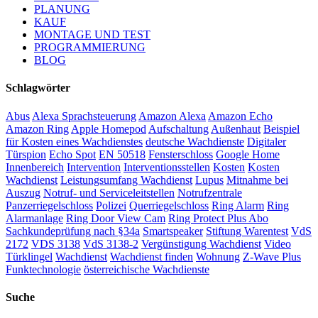
PLANUNG
KAUF
MONTAGE UND TEST
PROGRAMMIERUNG
BLOG
Schlagwörter
Abus
Alexa Sprachsteuerung
Amazon Alexa
Amazon Echo
Amazon Ring
Apple Homepod
Aufschaltung
Außenhaut
Beispiel
für Kosten eines Wachdienstes
deutsche Wachdienste
Digitaler
Türspion
Echo Spot
EN 50518
Fensterschloss
Google Home
Innenbereich
Intervention
Interventionsstellen
Kosten
Kosten
Wachdienst
Leistungsumfang Wachdienst
Lupus
Mitnahme bei
Auszug
Notruf- und Serviceleitstellen
Notrufzentrale
Panzerriegelschloss
Polizei
Querriegelschloss
Ring Alarm
Ring
Alarmanlage
Ring Door View Cam
Ring Protect Plus Abo
Sachkundeprüfung nach §34a
Smartspeaker
Stiftung Warentest
VdS
2172
VDS 3138
VdS 3138-2
Vergünstigung Wachdienst
Video
Türklingel
Wachdienst
Wachdienst finden
Wohnung
Z-Wave Plus
Funktechnologie
österreichische Wachdienste
Suche