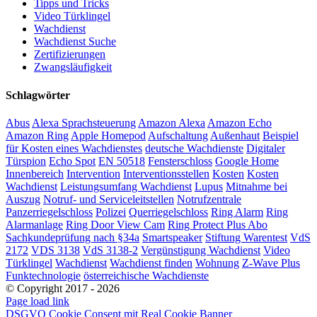
Tipps und Tricks
Video Türklingel
Wachdienst
Wachdienst Suche
Zertifizierungen
Zwangsläufigkeit
Schlagwörter
Abus
Alexa Sprachsteuerung
Amazon Alexa
Amazon Echo
Amazon Ring
Apple Homepod
Aufschaltung
Außenhaut
Beispiel
für Kosten eines Wachdienstes
deutsche Wachdienste
Digitaler
Türspion
Echo Spot
EN 50518
Fensterschloss
Google Home
Innenbereich
Intervention
Interventionsstellen
Kosten
Kosten
Wachdienst
Leistungsumfang Wachdienst
Lupus
Mitnahme bei
Auszug
Notruf- und Serviceleitstellen
Notrufzentrale
Panzerriegelschloss
Polizei
Querriegelschloss
Ring Alarm
Ring
Alarmanlage
Ring Door View Cam
Ring Protect Plus Abo
Sachkundeprüfung nach §34a
Smartspeaker
Stiftung Warentest
VdS
2172
VDS 3138
VdS 3138-2
Vergünstigung Wachdienst
Video
Türklingel
Wachdienst
Wachdienst finden
Wohnung
Z-Wave Plus
Funktechnologie
österreichische Wachdienste
© Copyright 2017 -
2026
Page load link
DSGVO Cookie Consent mit Real Cookie Banner